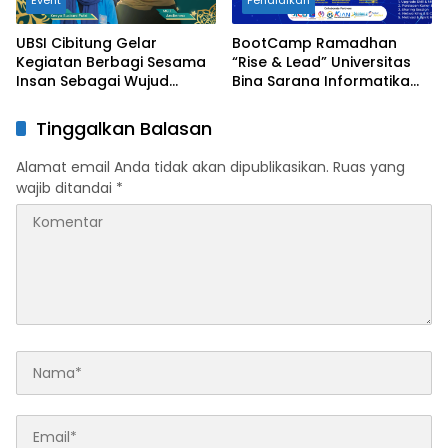
Event
Pendidikan
UBSI Cibitung Gelar
BootCamp Ramadhan
Kegiatan Berbagi Sesama
“Rise & Lead” Universitas
Insan Sebagai Wujud
Bina Sarana Informatika
Kepedulian Sosial Kampus
Kampus Cikarang
Digital Kreatif
Tinggalkan Balasan
Alamat email Anda tidak akan dipublikasikan.
Ruas yang
wajib ditandai
*