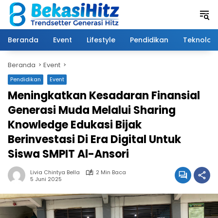
Langsung
ke
konten
Beranda
Event
Lifestyle
Pendidikan
Teknologi
Beranda
Event
Pendidikan
Event
Meningkatkan Kesadaran Finansial
Generasi Muda Melalui Sharing
Knowledge Edukasi Bijak
Berinvestasi Di Era Digital Untuk
Siswa SMPIT Al-Ansori
Livia Chintya Bella
2 Min Baca
5 Juni 2025