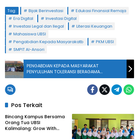
Tag:
Bijak Berinvestasi
Edukasi Finansial Remaja
Era Digital
Investasi Digital
Investasi Legal dan Ilegal
Literasi Keuangan
Mahasiswa UBSI
Pengabdian Kepada Masyarakatb
PKM UBSI
SMPIT Al-Ansori
PENGABDIAN KEPADA MASYARAKAT
PENYULUHAN TOLERANSI BERAGAMA
MEMBANGUN HARMONI DI ERA MODERN
Pos Terkait
Bincang Kampus Bersama
Orang Tua UBSI
Kalimalang: Grow With
Vision, Langkah Awal