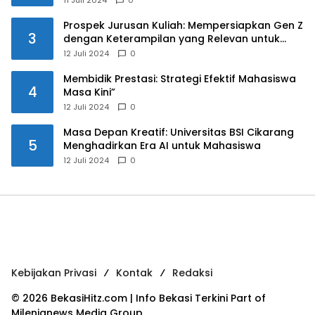
Prospek Jurusan Kuliah: Mempersiapkan Gen Z
3
dengan Keterampilan yang Relevan untuk
Masa Depan
12 Juli 2024
0
Membidik Prestasi: Strategi Efektif Mahasiswa
4
Masa Kini”
12 Juli 2024
0
Masa Depan Kreatif: Universitas BSI Cikarang
5
Menghadirkan Era AI untuk Mahasiswa
12 Juli 2024
0
Kebijakan Privasi
Kontak
Redaksi
© 2026 BekasiHitz.com | Info Bekasi Terkini Part of
Milenianews Media Group