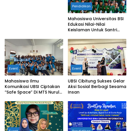
Menuju Masa Depan
Pendidikan
Gemilang
Mahasiswa Universitas BSI
Edukasi Nilai-Nilai
Keislaman Untuk Santri
TPQ An-Nadhiyah Cikarang
Selatan
Event
Event
Mahasiswa Ilmu
UBSI Cibitung Sukses Gelar
Komunikasi UBSI Ciptakan
Aksi Sosial Berbagi Sesama
“Safe Space” Di MTS Nurul
Insan
Anwar: Ruang Tumbuh
Tanpa Luka Untuk Cegah
Perundungan