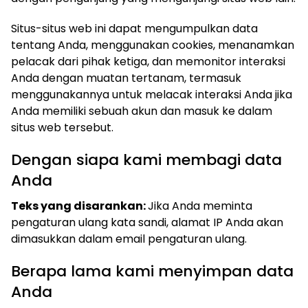
Situs-situs web ini dapat mengumpulkan data
tentang Anda, menggunakan cookies, menanamkan
pelacak dari pihak ketiga, dan memonitor interaksi
Anda dengan muatan tertanam, termasuk
menggunakannya untuk melacak interaksi Anda jika
Anda memiliki sebuah akun dan masuk ke dalam
situs web tersebut.
Dengan siapa kami membagi data
Anda
Teks yang disarankan:
Jika Anda meminta
pengaturan ulang kata sandi, alamat IP Anda akan
dimasukkan dalam email pengaturan ulang.
Berapa lama kami menyimpan data
Anda