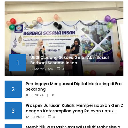
UBSI Cibitung Sukses Gelar Aksi Sosial
1
Berbagi Sesama Insan
12 Maret 2026
0
Pentingnya Menguasai Digital Marketing di Era
2
Sekarang
11 Juli 2024
0
Prospek Jurusan Kuliah: Mempersiapkan Gen Z
3
dengan Keterampilan yang Relevan untuk
Masa Depan
12 Juli 2024
0
Membidik Prestasi: Strategi Efektif Mahasiswa