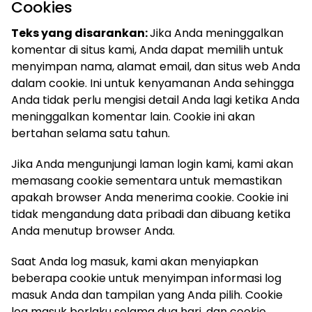
Cookies
Teks yang disarankan:
Jika Anda meninggalkan
komentar di situs kami, Anda dapat memilih untuk
menyimpan nama, alamat email, dan situs web Anda
dalam cookie. Ini untuk kenyamanan Anda sehingga
Anda tidak perlu mengisi detail Anda lagi ketika Anda
meninggalkan komentar lain. Cookie ini akan
bertahan selama satu tahun.
Jika Anda mengunjungi laman login kami, kami akan
memasang cookie sementara untuk memastikan
apakah browser Anda menerima cookie. Cookie ini
tidak mengandung data pribadi dan dibuang ketika
Anda menutup browser Anda.
Saat Anda log masuk, kami akan menyiapkan
beberapa cookie untuk menyimpan informasi log
masuk Anda dan tampilan yang Anda pilih. Cookie
log masuk berlaku selama dua hari, dan cookie