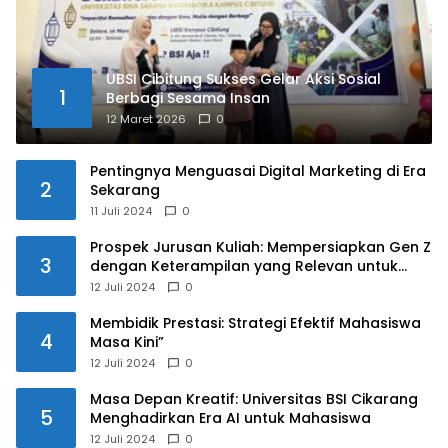
UBSI Cibitung Sukses Gelar Aksi Sosial
1
Berbagi Sesama Insan
12 Maret 2026
0
Pentingnya Menguasai Digital Marketing di Era
2
Sekarang
11 Juli 2024
0
Prospek Jurusan Kuliah: Mempersiapkan Gen Z
3
dengan Keterampilan yang Relevan untuk
Masa Depan
12 Juli 2024
0
Membidik Prestasi: Strategi Efektif Mahasiswa
4
Masa Kini”
12 Juli 2024
0
Masa Depan Kreatif: Universitas BSI Cikarang
5
Menghadirkan Era AI untuk Mahasiswa
12 Juli 2024
0