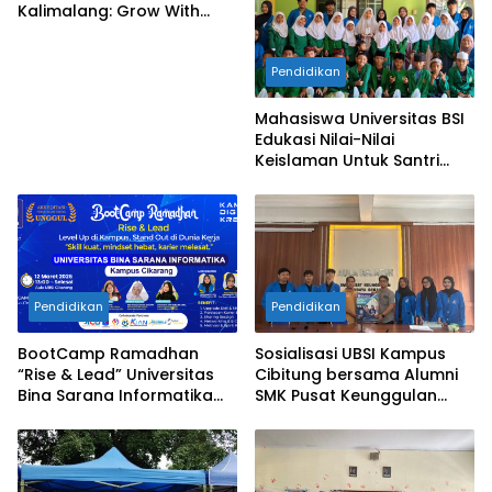
Kalimalang: Grow With
Vision, Langkah Awal
Menuju Masa Depan
Pendidikan
Gemilang
Mahasiswa Universitas BSI
Edukasi Nilai-Nilai
Keislaman Untuk Santri
TPQ An-Nadhiyah Cikarang
Selatan
Pendidikan
Pendidikan
BootCamp Ramadhan
Sosialisasi UBSI Kampus
“Rise & Lead” Universitas
Cibitung bersama Alumni
Bina Sarana Informatika
SMK Pusat Keunggulan
Kampus Cikarang
Tridaya Bekasi