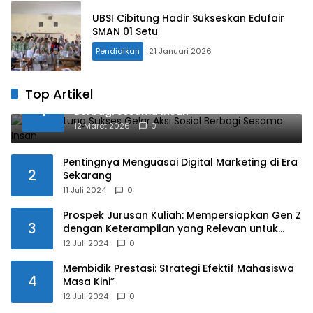
UBSI Cibitung Hadir Sukseskan Edufair
SMAN 01 Setu
Pendidikan
21 Januari 2026
Top Artikel
UBSI Cibitung Sukses Gelar Aksi Sosial
1
Berbagi Sesama Insan
12 Maret 2026
0
Pentingnya Menguasai Digital Marketing di Era
2
Sekarang
11 Juli 2024
0
Prospek Jurusan Kuliah: Mempersiapkan Gen Z
3
dengan Keterampilan yang Relevan untuk
Masa Depan
12 Juli 2024
0
Membidik Prestasi: Strategi Efektif Mahasiswa
4
Masa Kini”
12 Juli 2024
0