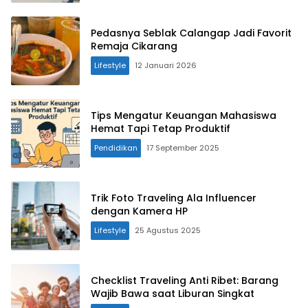
Pedasnya Seblak Calangap Jadi Favorit
Remaja Cikarang
Lifestyle
12 Januari 2026
Tips Mengatur Keuangan Mahasiswa
Hemat Tapi Tetap Produktif
Pendidikan
17 September 2025
Trik Foto Traveling Ala Influencer
dengan Kamera HP
Lifestyle
25 Agustus 2025
Checklist Traveling Anti Ribet: Barang
Wajib Bawa saat Liburan Singkat