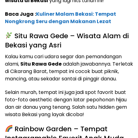
wisata di Bekasi
yang lagi hits tahun ini!
Baca Juga
:
Kuliner Malam Bekasi: Tempat
Nongkrong Seru dengan Makanan Lezat
Situ Rawa Gede – Wisata Alam di
Bekasi yang Asri
Kalau kamu cari udara segar dan pemandangan
alami,
Situ Rawa Gede
adalah jawabannya. Terletak
di Cikarang Barat, tempat ini cocok buat piknik,
mancing, atau sekadar santai di pinggir danau.
Selain murah, tempat ini juga jadi spot favorit buat
foto-foto aesthetic dengan latar pepohonan hijau
dan air danau yang tenang. Salah satu hidden gem
wisata Bekasi yang layak dicoba!
Rainbow Garden – Tempat