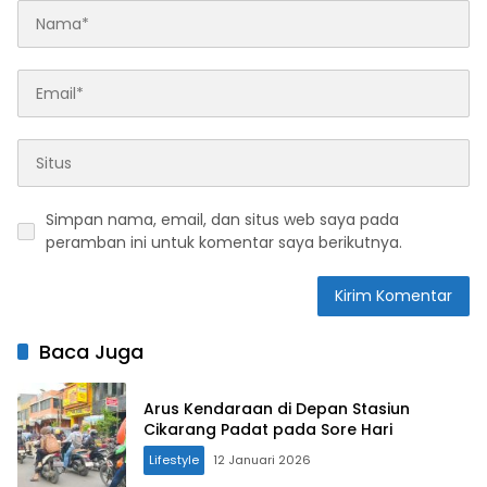
Simpan nama, email, dan situs web saya pada
peramban ini untuk komentar saya berikutnya.
Baca Juga
Arus Kendaraan di Depan Stasiun
Cikarang Padat pada Sore Hari
Lifestyle
12 Januari 2026