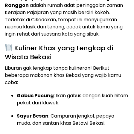
Ranggon
adalah rumah adat peninggalan zaman
Kerajaan Pajajaran yang masih berdiri kokoh.
Terletak di Cikedokan, tempat ini menyuguhkan
nuansa klasik dan tenang, cocok untuk kamu yang
ingin rehat dari suasana kota yang sibuk.
Kuliner Khas yang Lengkap di
Wisata Bekasi
Liburan gak lengkap tanpa kulineran! Berikut
beberapa makanan khas Bekasi yang wajib kamu
coba:
Gabus Pucung
: Ikan gabus dengan kuah hitam
pekat dari kluwek.
Sayur Besan
: Campuran jengkol, pepaya
muda, dan santan khas Betawi Bekasi.