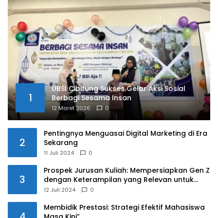
UBSI Cibitung Sukses Gelar Aksi Sosial
1
Berbagi Sesama Insan
12 Maret 2026
0
Pentingnya Menguasai Digital Marketing di Era
2
Sekarang
11 Juli 2024
0
Prospek Jurusan Kuliah: Mempersiapkan Gen Z
3
dengan Keterampilan yang Relevan untuk
Masa Depan
12 Juli 2024
0
Membidik Prestasi: Strategi Efektif Mahasiswa
4
Masa Kini”