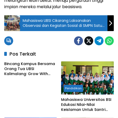
melangkah lebih dekat menuju perguruan tinggi
impian mereka melalui jalur beasiswa.
Mahasiswa UBSI Cikarang Laksanakan
Observasi dan Kegiatan Sosial di SMPN Satu
Atap Pebayuran
Pos Terkait
Bincang Kampus Bersama
Orang Tua UBSI
Kalimalang: Grow With
Vision, Langkah Awal
Menuju Masa Depan
Pendidikan
Gemilang
Mahasiswa Universitas BSI
Edukasi Nilai-Nilai
Keislaman Untuk Santri
TPQ An-Nadhiyah Cikarang