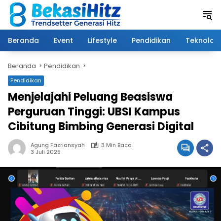
Langsung
ke
konten
Beranda
Event
Lifestyle
Pendidikan
Teknologi
Beranda
Pendidikan
Pendidikan
Menjelajahi Peluang Beasiswa
Perguruan Tinggi: UBSI Kampus
Cibitung Bimbing Generasi Digital
Agung Fazriansyah
3 Min Baca
3 Juli 2025