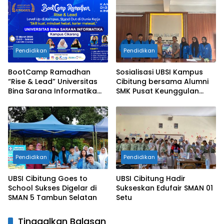
Selatan
Pendidikan
Pendidikan
BootCamp Ramadhan
Sosialisasi UBSI Kampus
“Rise & Lead” Universitas
Cibitung bersama Alumni
Bina Sarana Informatika
SMK Pusat Keunggulan
Kampus Cikarang
Tridaya Bekasi
Pendidikan
Pendidikan
UBSI Cibitung Goes to
UBSI Cibitung Hadir
School Sukses Digelar di
Sukseskan Edufair SMAN 01
SMAN 5 Tambun Selatan
Setu
Tinggalkan Balasan