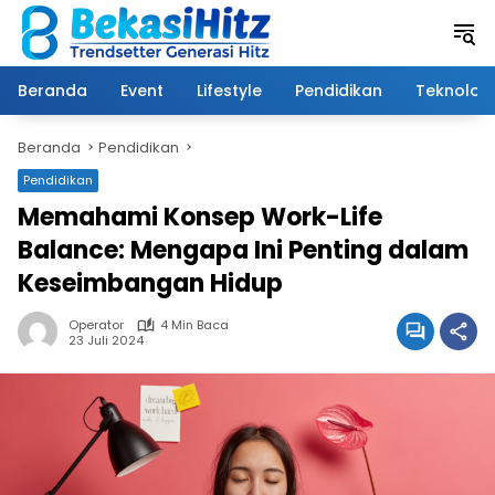
Langsung
ke
konten
Beranda
Event
Lifestyle
Pendidikan
Teknologi
Beranda
Pendidikan
Pendidikan
Memahami Konsep Work-Life
Balance: Mengapa Ini Penting dalam
Keseimbangan Hidup
Operator
4 Min Baca
23 Juli 2024