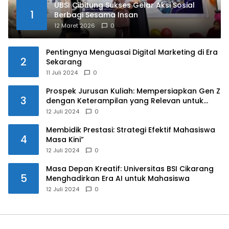
UBSI Cibitung Sukses Gelar Aksi Sosial
1
Berbagi Sesama Insan
12 Maret 2026
0
Pentingnya Menguasai Digital Marketing di Era
2
Sekarang
11 Juli 2024
0
Prospek Jurusan Kuliah: Mempersiapkan Gen Z
3
dengan Keterampilan yang Relevan untuk
Masa Depan
12 Juli 2024
0
Membidik Prestasi: Strategi Efektif Mahasiswa
4
Masa Kini”
12 Juli 2024
0
Masa Depan Kreatif: Universitas BSI Cikarang
5
Menghadirkan Era AI untuk Mahasiswa
12 Juli 2024
0