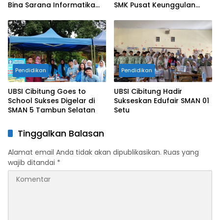
Bina Sarana Informatika
SMK Pusat Keunggulan
Kampus Cikarang
Tridaya Bekasi
Pendidikan
Pendidikan
UBSI Cibitung Goes to
UBSI Cibitung Hadir
School Sukses Digelar di
Sukseskan Edufair SMAN 01
SMAN 5 Tambun Selatan
Setu
Tinggalkan Balasan
Alamat email Anda tidak akan dipublikasikan.
Ruas yang
wajib ditandai
*