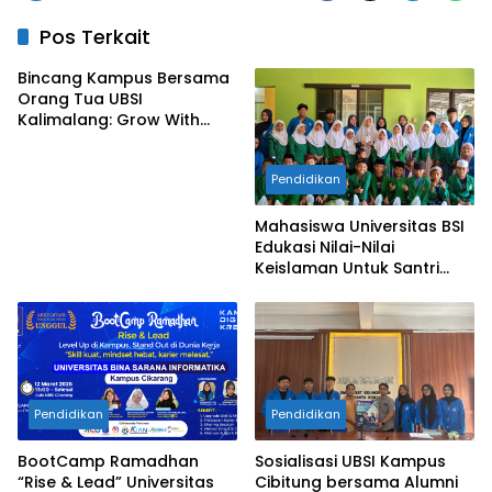
Pos Terkait
Bincang Kampus Bersama
Orang Tua UBSI
Kalimalang: Grow With
Vision, Langkah Awal
Menuju Masa Depan
Pendidikan
Gemilang
Mahasiswa Universitas BSI
Edukasi Nilai-Nilai
Keislaman Untuk Santri
TPQ An-Nadhiyah Cikarang
Selatan
Pendidikan
Pendidikan
BootCamp Ramadhan
Sosialisasi UBSI Kampus
“Rise & Lead” Universitas
Cibitung bersama Alumni