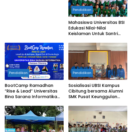
Menuju Masa Depan
Pendidikan
Gemilang
Mahasiswa Universitas BSI
Edukasi Nilai-Nilai
Keislaman Untuk Santri
TPQ An-Nadhiyah Cikarang
Selatan
Pendidikan
Pendidikan
BootCamp Ramadhan
Sosialisasi UBSI Kampus
“Rise & Lead” Universitas
Cibitung bersama Alumni
Bina Sarana Informatika
SMK Pusat Keunggulan
Kampus Cikarang
Tridaya Bekasi