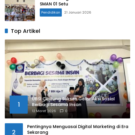
SMAN 01 Setu
Pendidikan
21 Januari 2026
Top Artikel
UBSI Cibitung Sukses Gelar Aksi Sosial
1
Berbagi Sesama Insan
12 Maret 2026
0
Pentingnya Menguasai Digital Marketing di Era
2
Sekarang