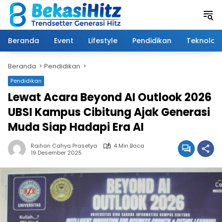
Langsung
ke
konten
Beranda
Event
Lifestyle
Pendidikan
Teknologi
Beranda
Pendidikan
Pendidikan
Lewat Acara Beyond AI Outlook 2026
UBSI Kampus Cibitung Ajak Generasi
Muda Siap Hadapi Era AI
Raihan Cahya Prasetya
4 Min Baca
19 Desember 2025