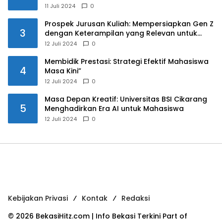
11 Juli 2024
0
Prospek Jurusan Kuliah: Mempersiapkan Gen Z
3
dengan Keterampilan yang Relevan untuk
Masa Depan
12 Juli 2024
0
Membidik Prestasi: Strategi Efektif Mahasiswa
4
Masa Kini”
12 Juli 2024
0
Masa Depan Kreatif: Universitas BSI Cikarang
5
Menghadirkan Era AI untuk Mahasiswa
12 Juli 2024
0
Kebijakan Privasi
Kontak
Redaksi
© 2026 BekasiHitz.com | Info Bekasi Terkini Part of