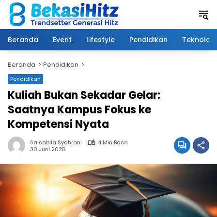
Langsung
ke
konten
Beranda
Event
Lifestyle
Pendidikan
Teknologi
Beranda
Pendidikan
Pendidikan
Kuliah Bukan Sekadar Gelar:
Saatnya Kampus Fokus ke
Kompetensi Nyata
Salsabila Syahrani
4 Min Baca
30 Juni 2025