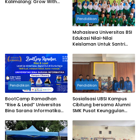
Kalimalang: Grow With
Vision, Langkah Awal
Menuju Masa Depan
Pendidikan
Gemilang
Mahasiswa Universitas BSI
Edukasi Nilai-Nilai
Keislaman Untuk Santri
TPQ An-Nadhiyah Cikarang
Selatan
Pendidikan
Pendidikan
BootCamp Ramadhan
Sosialisasi UBSI Kampus
“Rise & Lead” Universitas
Cibitung bersama Alumni
Bina Sarana Informatika
SMK Pusat Keunggulan
Kampus Cikarang
Tridaya Bekasi