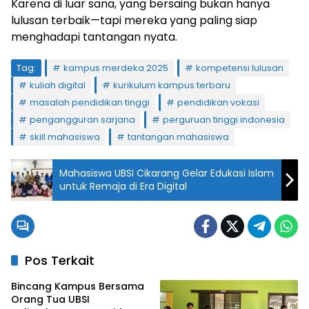
Karena di luar sana, yang bersaing bukan hanya
lulusan terbaik—tapi mereka yang paling siap
menghadapi tantangan nyata.
Tag:
kampus merdeka 2025
kompetensi lulusan
kuliah digital
kurikulum kampus terbaru
masalah pendidikan tinggi
pendidikan vokasi
pengangguran sarjana
perguruan tinggi indonesia
skill mahasiswa
tantangan mahasiswa
Mahasiswa UBSI Cikarang Gelar Edukasi Islam
untuk Remaja di Era Digital
Pos Terkait
Bincang Kampus Bersama
Orang Tua UBSI