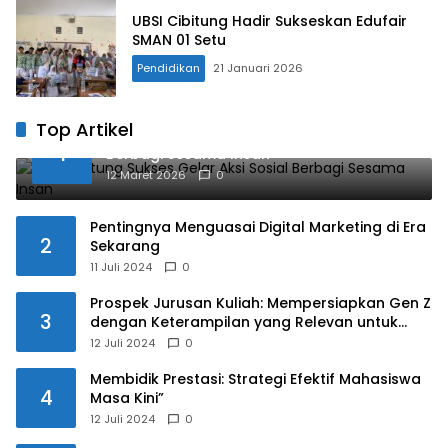
UBSI Cibitung Hadir Sukseskan Edufair
SMAN 01 Setu
Pendidikan
21 Januari 2026
Top Artikel
UBSI Cibitung Sukses Gelar Aksi Sosial
1
Berbagi Sesama Insan
12 Maret 2026
0
Pentingnya Menguasai Digital Marketing di Era
2
Sekarang
11 Juli 2024
0
Prospek Jurusan Kuliah: Mempersiapkan Gen Z
3
dengan Keterampilan yang Relevan untuk
Masa Depan
12 Juli 2024
0
Membidik Prestasi: Strategi Efektif Mahasiswa
4
Masa Kini”
12 Juli 2024
0