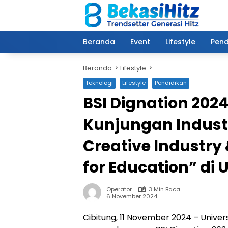
Langsung
ke
konten
Beranda
Event
Lifestyle
Pend
Beranda
Lifestyle
Teknologi
Lifestyle
Pendidikan
BSI Dignation 202
Kunjungan Industr
Creative Industry &
for Education” di
Operator
3 Min Baca
6 November 2024
Cibitung, 11 November 2024 – Univer