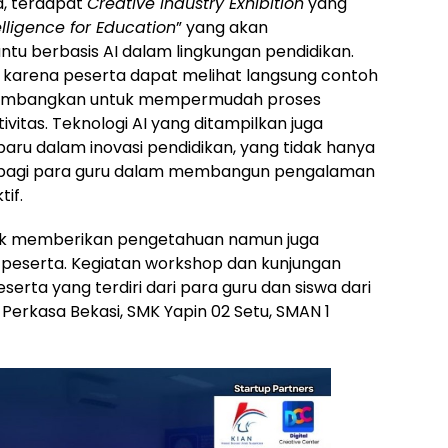
a, terdapat
Creative Industry Exhibition
yang
telligence for Education
” yang akan
tu berbasis AI dalam lingkungan pendidikan.
, karena peserta dapat melihat langsung contoh
 dikembangkan untuk mempermudah proses
itas. Teknologi AI yang ditampilkan juga
ru dalam inovasi pendidikan, yang tidak hanya
a bagi para guru dalam membangun pengalaman
tif.
ntuk memberikan pengetahuan namun juga
peserta. Kegiatan workshop dan kunjungan
 peserta yang terdiri dari para guru dan siswa dari
 Perkasa Bekasi, SMK Yapin 02 Setu, SMAN 1