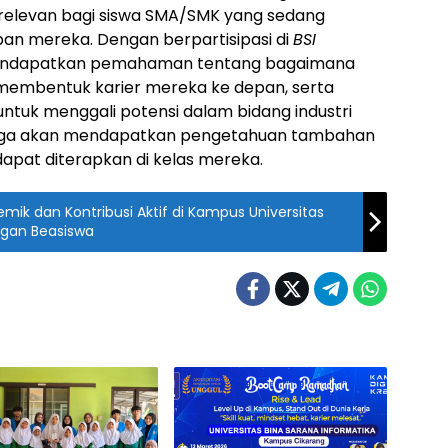
 relevan bagi siswa SMA/SMK yang sedang
an mereka. Dengan berpartisipasi di
BSI
mendapatkan pemahaman tentang bagaimana
membentuk karier mereka ke depan, serta
tuk menggali potensi dalam bidang industri
uru juga akan mendapatkan pengetahuan tambahan
dapat diterapkan di kelas mereka.
ik dan Kontribusi Aktif di Kampus Universitas
ngan Beasiswa