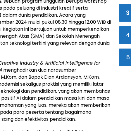
4
, sebuah program unggulan berupa workshop
 pada peluang di industri kreatif serta
3
) dalam dunia pendidikan. Acara yang
mber 2024 mulai pukul 08.30 hingga 12.00 WIB di
g. Kegiatan ini bertujuan untuk memperkenalkan
4
Menengah Atas (SMA) dan Sekolah Menengah
n teknologi terkini yang relevan dengan dunia
5
reative Industry & Artificial Intelligence for
4
menghadirkan dua narasumber
 M.Kom, dan Bapak Dian Ardiansyah, M.Kom.
emisi sekaligus praktisi yang memiliki latar
eknologi dan pendidikan, yang akan membahas
 positif AI dalam pendidikan masa kini dan masa
emahaman yang luas, mereka akan memberikan
kepada para peserta tentang bagaimana
aing dan efektivitas pendidikan.