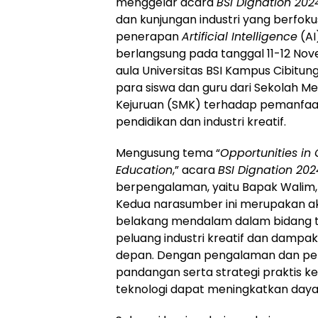
menggelar acara
BSI Dignation 202
dan kunjungan industri yang berfokus
penerapan
Artificial Intelligence
(AI
berlangsung pada tanggal 11-12 Nove
aula Universitas BSI Kampus Cibitun
para siswa dan guru dari Sekolah 
Kejuruan (SMK) terhadap pemanfaata
pendidikan dan industri kreatif.
Mengusung tema “
Opportunities in C
Education
,” acara
BSI Dignation 202
berpengalaman, yaitu Bapak Walim,
Kedua narasumber ini merupakan akad
belakang mendalam dalam bidang t
peluang industri kreatif dan dampak
depan. Dengan pengalaman dan p
pandangan serta strategi praktis 
teknologi dapat meningkatkan daya s