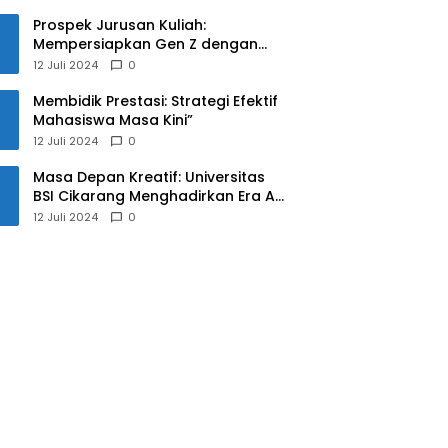
Prospek Jurusan Kuliah:
Mempersiapkan Gen Z dengan
Keterampilan yang Relevan untuk
12 Juli 2024
0
Masa Depan
Membidik Prestasi: Strategi Efektif
Mahasiswa Masa Kini”
12 Juli 2024
0
Masa Depan Kreatif: Universitas
BSI Cikarang Menghadirkan Era AI
untuk Mahasiswa
12 Juli 2024
0