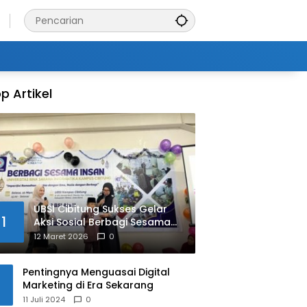
p Artikel
UBSI Cibitung Sukses Gelar
1
Aksi Sosial Berbagi Sesama
Insan
12 Maret 2026
0
Pentingnya Menguasai Digital
Marketing di Era Sekarang
11 Juli 2024
0