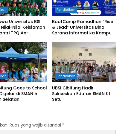
ikan
Pendidikan
wa Universitas BSI
BootCamp Ramadhan “Rise
 Nilai-Nilai Keislaman
& Lead” Universitas Bina
antri TPQ An-
Sarana Informatika Kampus
ah Cikarang Selatan
Cikarang
ikan
Pendidikan
bitung Goes to School
UBSI Cibitung Hadir
Digelar di SMAN 5
Sukseskan Edufair SMAN 01
 Selatan
Setu
kan.
Ruas yang wajib ditandai
*