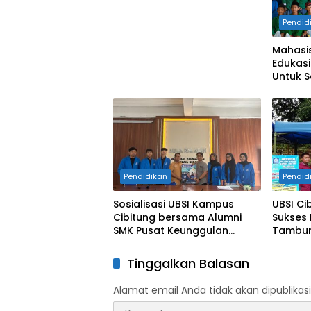
Gemilang
Pendid
Mahasis
Edukasi
Untuk S
Nadhiy
Pendidikan
Pendid
Sosialisasi UBSI Kampus
UBSI Ci
Cibitung bersama Alumni
Sukses 
SMK Pusat Keunggulan
Tambun
Tridaya Bekasi
Tinggalkan Balasan
Alamat email Anda tidak akan dipublikasi