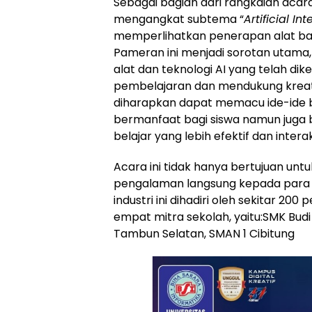
Sebagai bagian dari rangkaian acar
mengangkat subtema “
Artificial In
memperlihatkan penerapan alat ban
Pameran ini menjadi sorotan utama
alat dan teknologi AI yang telah
pembelajaran dan mendukung kreativ
diharapkan dapat memacu ide-ide ba
bermanfaat bagi siswa namun jug
belajar yang lebih efektif dan interak
Acara ini tidak hanya bertujuan u
pengalaman langsung kepada para 
industri ini dihadiri oleh sekitar 200
empat mitra sekolah, yaitu:SMK Budi
Tambun Selatan, SMAN 1 Cibitung