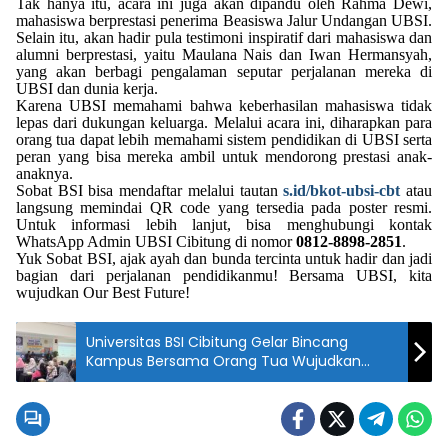
Tak hanya itu, acara ini juga akan dipandu oleh Rahma Dewi,
mahasiswa berprestasi penerima Beasiswa Jalur Undangan UBSI.
Selain itu, akan hadir pula testimoni inspiratif dari mahasiswa dan
alumni berprestasi, yaitu Maulana Nais dan Iwan Hermansyah,
yang akan berbagi pengalaman seputar perjalanan mereka di
UBSI dan dunia kerja.
Karena UBSI memahami bahwa keberhasilan mahasiswa tidak
lepas dari dukungan keluarga. Melalui acara ini, diharapkan para
orang tua dapat lebih memahami sistem pendidikan di UBSI serta
peran yang bisa mereka ambil untuk mendorong prestasi anak-
anaknya.
Sobat BSI bisa mendaftar melalui tautan
s.id/bkot-ubsi-cbt
atau
langsung memindai QR code yang tersedia pada poster resmi.
Untuk informasi lebih lanjut, bisa menghubungi kontak
WhatsApp Admin UBSI Cibitung di nomor
0812-8898-2851
.
Yuk Sobat BSI, ajak ayah dan bunda tercinta untuk hadir dan jadi
bagian dari perjalanan pendidikanmu! Bersama UBSI, kita
wujudkan Our Best Future!
Universitas BSI Cibitung Gelar Bincang
Kampus Bersama Orang Tua Wujudkan
Masa Depan untuk Kesuksesan Mahasiswa
Baru