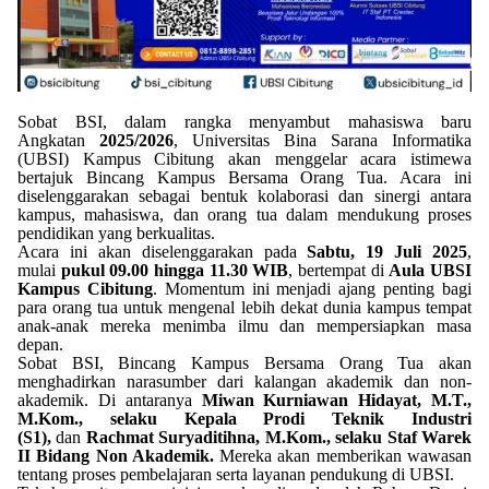
Sobat BSI, dalam rangka menyambut mahasiswa baru
Angkatan
2025/2026
, Universitas Bina Sarana Informatika
(UBSI) Kampus Cibitung akan menggelar acara istimewa
bertajuk Bincang Kampus Bersama Orang Tua. Acara ini
diselenggarakan sebagai bentuk kolaborasi dan sinergi antara
kampus, mahasiswa, dan orang tua dalam mendukung proses
pendidikan yang berkualitas.
Acara ini akan diselenggarakan pada
Sabtu, 19 Juli 2025
,
mulai
pukul 09.00 hingga 11.30 WIB
, bertempat di
Aula UBSI
Kampus Cibitung
. Momentum ini menjadi ajang penting bagi
para orang tua untuk mengenal lebih dekat dunia kampus tempat
anak-anak mereka menimba ilmu dan mempersiapkan masa
depan.
Sobat BSI, Bincang Kampus Bersama Orang Tua akan
menghadirkan narasumber dari kalangan akademik dan non-
akademik. Di antaranya
Miwan Kurniawan Hidayat, M.T.,
M.Kom., selaku Kepala Prodi Teknik Industri
(S1),
dan
Rachmat Suryaditihna, M.Kom., selaku Staf Warek
II Bidang Non Akademik.
Mereka akan memberikan wawasan
tentang proses pembelajaran serta layanan pendukung di UBSI.