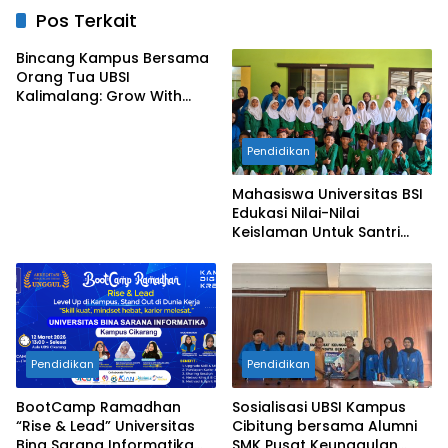
Pos Terkait
Bincang Kampus Bersama
Orang Tua UBSI
Kalimalang: Grow With
Vision, Langkah Awal
Menuju Masa Depan
Pendidikan
Gemilang
Mahasiswa Universitas BSI
Edukasi Nilai-Nilai
Keislaman Untuk Santri
TPQ An-Nadhiyah Cikarang
Selatan
Pendidikan
Pendidikan
BootCamp Ramadhan
Sosialisasi UBSI Kampus
“Rise & Lead” Universitas
Cibitung bersama Alumni
Bina Sarana Informatika
SMK Pusat Keunggulan