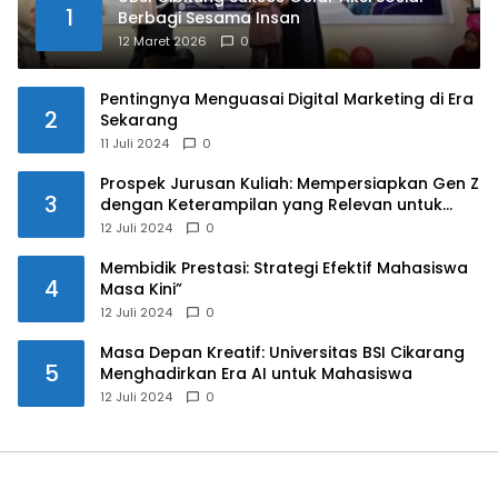
1
Berbagi Sesama Insan
12 Maret 2026
0
Pentingnya Menguasai Digital Marketing di Era
2
Sekarang
11 Juli 2024
0
Prospek Jurusan Kuliah: Mempersiapkan Gen Z
3
dengan Keterampilan yang Relevan untuk
Masa Depan
12 Juli 2024
0
Membidik Prestasi: Strategi Efektif Mahasiswa
4
Masa Kini”
12 Juli 2024
0
Masa Depan Kreatif: Universitas BSI Cikarang
5
Menghadirkan Era AI untuk Mahasiswa
12 Juli 2024
0