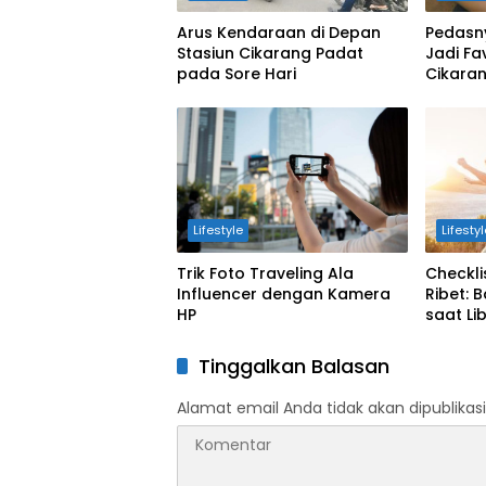
Arus Kendaraan di Depan
Pedasn
Stasiun Cikarang Padat
Jadi Fa
pada Sore Hari
Cikara
Lifestyle
Lifesty
Trik Foto Traveling Ala
Checkli
Influencer dengan Kamera
Ribet: 
HP
saat Li
Tinggalkan Balasan
Alamat email Anda tidak akan dipublikasi