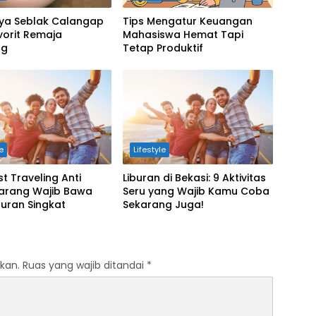
ya Seblak Calangap
Tips Mengatur Keuangan
vorit Remaja
Mahasiswa Hemat Tapi
ng
Tetap Produktif
le
Lifestyle
st Traveling Anti
Liburan di Bekasi: 9 Aktivitas
Barang Wajib Bawa
Seru yang Wajib Kamu Coba
buran Singkat
Sekarang Juga!
kan.
Ruas yang wajib ditandai
*