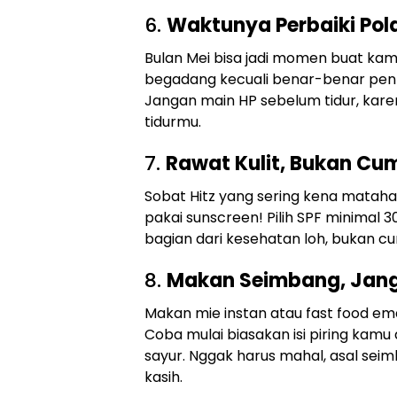
6.
Waktunya Perbaiki Pola
Bulan Mei bisa jadi momen buat kamu
begadang kecuali benar-benar penti
Jangan main HP sebelum tidur, karena
tidurmu.
7.
Rawat Kulit, Bukan Cu
Sobat Hitz yang sering kena matahar
pakai sunscreen! Pilih SPF minimal 30
bagian dari kesehatan loh, bukan cu
8.
Makan Seimbang, Jang
Makan mie instan atau fast food eman
Coba mulai biasakan isi piring kamu
sayur. Nggak harus mahal, asal seim
kasih.