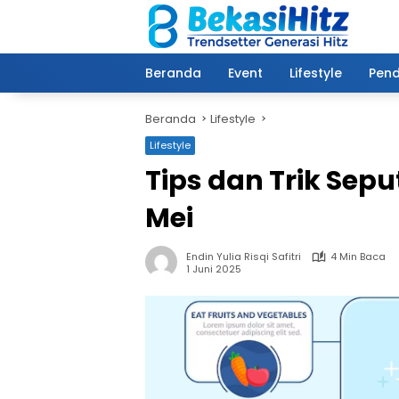
Langsung
ke
konten
Beranda
Event
Lifestyle
Pend
Beranda
Lifestyle
Lifestyle
Tips dan Trik Sep
Mei
Endin Yulia Risqi Safitri
4 Min Baca
1 Juni 2025