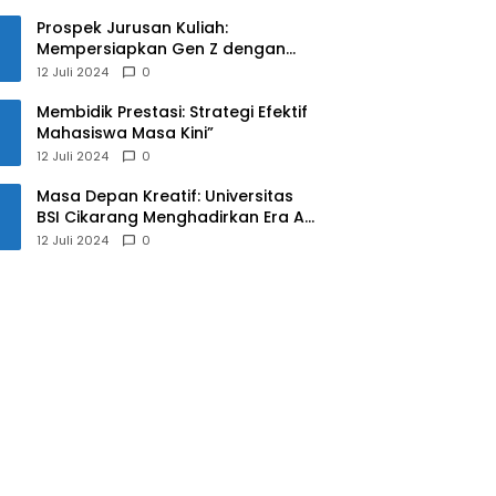
Prospek Jurusan Kuliah:
Mempersiapkan Gen Z dengan
Keterampilan yang Relevan untuk
12 Juli 2024
0
Masa Depan
Membidik Prestasi: Strategi Efektif
Mahasiswa Masa Kini”
12 Juli 2024
0
Masa Depan Kreatif: Universitas
BSI Cikarang Menghadirkan Era AI
untuk Mahasiswa
12 Juli 2024
0