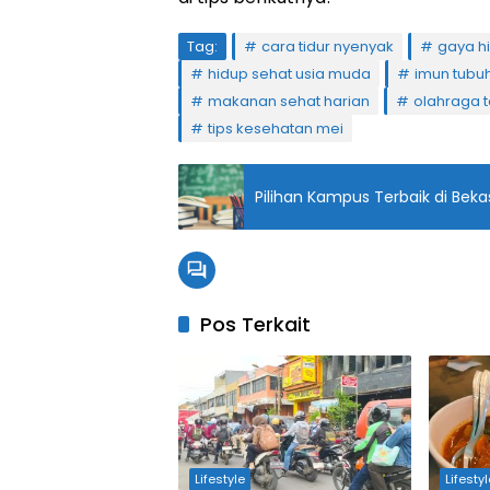
Tag:
cara tidur nyenyak
gaya h
hidup sehat usia muda
imun tubuh
makanan sehat harian
olahraga 
tips kesehatan mei
Pilihan Kampus Terbaik di Bek
Pos Terkait
Lifestyle
Lifesty