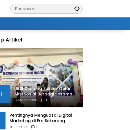
p Artikel
UBSI Cibitung Sukses Gelar
1
Aksi Sosial Berbagi Sesama
Insan
12 Maret 2026
0
Pentingnya Menguasai Digital
Marketing di Era Sekarang
11 Juli 2024
0