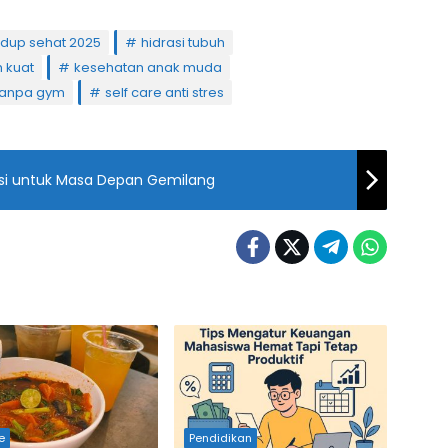
idup sehat 2025
hidrasi tubuh
 kuat
kesehatan anak muda
tanpa gym
self care anti stres
asi untuk Masa Depan Gemilang
le
Pendidikan