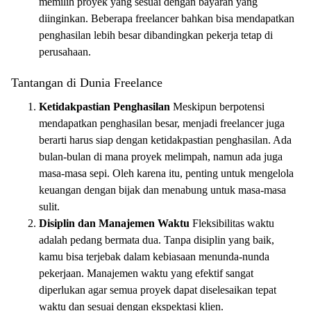
memilih proyek yang sesuai dengan bayaran yang
diinginkan. Beberapa freelancer bahkan bisa mendapatkan
penghasilan lebih besar dibandingkan pekerja tetap di
perusahaan.
Tantangan di Dunia Freelance
Ketidakpastian Penghasilan
Meskipun berpotensi
mendapatkan penghasilan besar, menjadi freelancer juga
berarti harus siap dengan ketidakpastian penghasilan. Ada
bulan-bulan di mana proyek melimpah, namun ada juga
masa-masa sepi. Oleh karena itu, penting untuk mengelola
keuangan dengan bijak dan menabung untuk masa-masa
sulit.
Disiplin dan Manajemen Waktu
Fleksibilitas waktu
adalah pedang bermata dua. Tanpa disiplin yang baik,
kamu bisa terjebak dalam kebiasaan menunda-nunda
pekerjaan. Manajemen waktu yang efektif sangat
diperlukan agar semua proyek dapat diselesaikan tepat
waktu dan sesuai dengan ekspektasi klien.