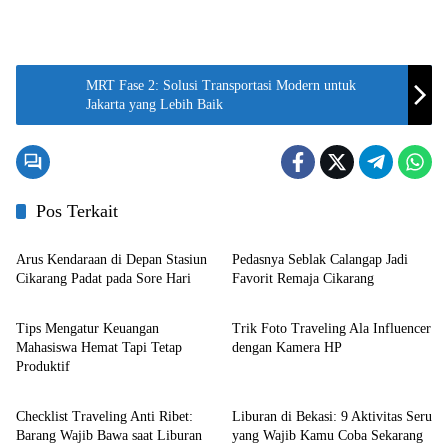
MRT Fase 2: Solusi Transportasi Modern untuk
Jakarta yang Lebih Baik
Pos Terkait
Lifestyle
Lifestyle
Arus Kendaraan di Depan Stasiun
Pedasnya Seblak Calangap Jadi
Cikarang Padat pada Sore Hari
Favorit Remaja Cikarang
Pendidikan
Lifestyle
Tips Mengatur Keuangan
Trik Foto Traveling Ala Influencer
Mahasiswa Hemat Tapi Tetap
dengan Kamera HP
Produktif
Lifestyle
Lifestyle
Checklist Traveling Anti Ribet:
Liburan di Bekasi: 9 Aktivitas Seru
Barang Wajib Bawa saat Liburan
yang Wajib Kamu Coba Sekarang