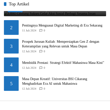
UBSI Cibitung Sukses Gelar Aksi Sosial Berbagi
Top Artikel
1
Sesama Insan
12 Maret 2026
0
Pentingnya Menguasai Digital Marketing di Era Sekarang
2
11 Juli 2024
0
Prospek Jurusan Kuliah: Mempersiapkan Gen Z dengan
3
Keterampilan yang Relevan untuk Masa Depan
12 Juli 2024
0
Membidik Prestasi: Strategi Efektif Mahasiswa Masa Kini”
4
12 Juli 2024
0
Masa Depan Kreatif: Universitas BSI Cikarang
5
Menghadirkan Era AI untuk Mahasiswa
12 Juli 2024
0