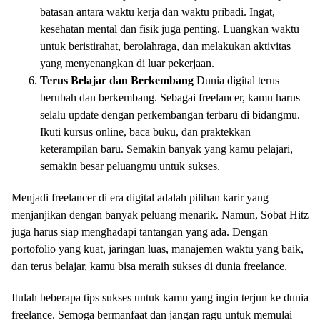
batasan antara waktu kerja dan waktu pribadi. Ingat,
kesehatan mental dan fisik juga penting. Luangkan waktu
untuk beristirahat, berolahraga, dan melakukan aktivitas
yang menyenangkan di luar pekerjaan.
Terus Belajar dan Berkembang
Dunia digital terus
berubah dan berkembang. Sebagai freelancer, kamu harus
selalu update dengan perkembangan terbaru di bidangmu.
Ikuti kursus online, baca buku, dan praktekkan
keterampilan baru. Semakin banyak yang kamu pelajari,
semakin besar peluangmu untuk sukses.
Menjadi freelancer di era digital adalah pilihan karir yang
menjanjikan dengan banyak peluang menarik. Namun, Sobat Hitz
juga harus siap menghadapi tantangan yang ada. Dengan
portofolio yang kuat, jaringan luas, manajemen waktu yang baik,
dan terus belajar, kamu bisa meraih sukses di dunia freelance.
Itulah beberapa tips sukses untuk kamu yang ingin terjun ke dunia
freelance. Semoga bermanfaat dan jangan ragu untuk memulai