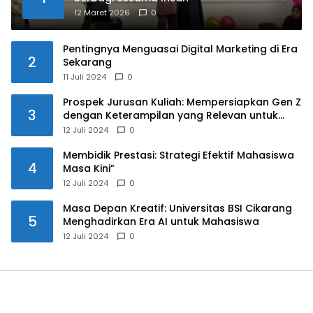
12 Maret 2026
0
Pentingnya Menguasai Digital Marketing di Era
2
Sekarang
11 Juli 2024
0
Prospek Jurusan Kuliah: Mempersiapkan Gen Z
3
dengan Keterampilan yang Relevan untuk
Masa Depan
12 Juli 2024
0
Membidik Prestasi: Strategi Efektif Mahasiswa
4
Masa Kini”
12 Juli 2024
0
Masa Depan Kreatif: Universitas BSI Cikarang
5
Menghadirkan Era AI untuk Mahasiswa
12 Juli 2024
0