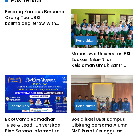
Pos Terkait
Bincang Kampus Bersama
Orang Tua UBSI
Kalimalang: Grow With
Vision, Langkah Awal
Menuju Masa Depan
Pendidikan
Gemilang
Mahasiswa Universitas BSI
Edukasi Nilai-Nilai
Keislaman Untuk Santri
TPQ An-Nadhiyah Cikarang
Selatan
Pendidikan
Pendidikan
BootCamp Ramadhan
Sosialisasi UBSI Kampus
“Rise & Lead” Universitas
Cibitung bersama Alumni
Bina Sarana Informatika
SMK Pusat Keunggulan
Kampus Cikarang
Tridaya Bekasi