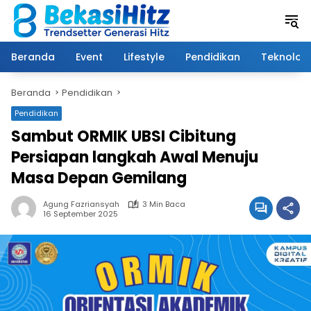
Langsung
ke
konten
Beranda
Event
Lifestyle
Pendidikan
Teknologi
Beranda
Pendidikan
Pendidikan
Sambut ORMIK UBSI Cibitung
Persiapan langkah Awal Menuju
Masa Depan Gemilang
Agung Fazriansyah
3 Min Baca
16 September 2025