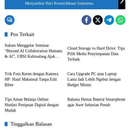
Menyambut Hari Kemerdekaan Indonesia
Pos Terkait
Teknologi
Sukses Menggelar Seminar
Cloud Storage vs Hard Drive: Tips
“Beyond AI Collaboration Humans
Pilih Media Penyimpanan Data
& AI”, UBSI Kalimalang Ajak
Terbaik
Teknologi
Teknologi
Generasi Muda Jadikan Ai Sahabat
Terpelajar.
Trik Foto Keren dengan Kamera
Cara Upgrade PC atau Laptop
HP: Hasil Maksimal Tanpa Edit
Lama Jadi Lebih Ngebut dengan
Ribet
Budget Minim
Teknologi
Teknologi
Tips Aman Belanja Online:
Rahasia Hemat Baterai Smartphone
Hindari Penipuan Digital dengan
agar Awet Seharian Penuh
Mudah
Tinggalkan Balasan