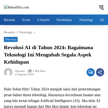
Langsung
ke
konten
Beranda
Event
Lifestyle
Pendidikan
Teknologi
Olahr
Beranda
Teknologi
Teknologi
Revolusi AI di Tahun 2024: Bagaimana
Teknologi Ini Mengubah Segala Aspek
Kehidupan
Operator
4 Min Baca
12 Agustus 2024
Halo Sobat Hitz! Tahun 2024 menjadi saksi dari perkembangan
pesat dalam dunia teknologi, khususnya kecerdasan buatan atau
yang kita kenal sebagai Artificial Intelligence (AI). Jika dulu AI
hanya menjadi bagian dari film fiksi ilmiah, kini teknologi ini