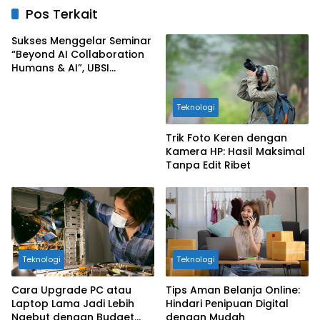
Pos Terkait
Sukses Menggelar Seminar
“Beyond AI Collaboration
Humans & AI”, UBSI
Kalimalang Ajak Generasi
Muda Jadikan Ai Sahabat
Teknologi
Terpelajar.
Trik Foto Keren dengan
Kamera HP: Hasil Maksimal
Tanpa Edit Ribet
Teknologi
Teknologi
Cara Upgrade PC atau
Tips Aman Belanja Online:
Laptop Lama Jadi Lebih
Hindari Penipuan Digital
Ngebut dengan Budget
dengan Mudah