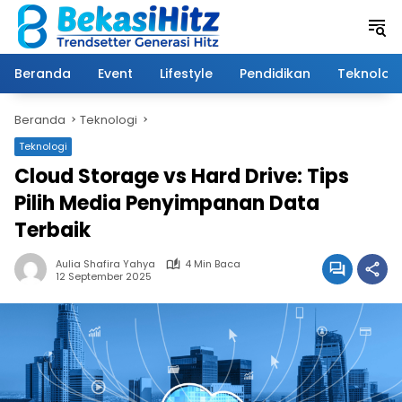
Langsung
ke
konten
Beranda
Event
Lifestyle
Pendidikan
Teknologi
Beranda
Teknologi
Teknologi
Cloud Storage vs Hard Drive: Tips
Pilih Media Penyimpanan Data
Terbaik
Aulia Shafira Yahya
4 Min Baca
12 September 2025