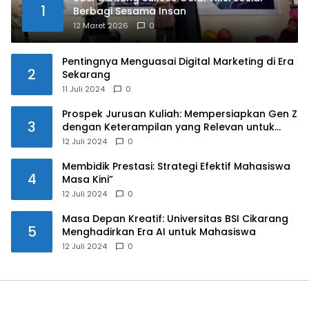
1
Berbagi Sesama Insan
12 Maret 2026
0
Pentingnya Menguasai Digital Marketing di Era
2
Sekarang
11 Juli 2024
0
Prospek Jurusan Kuliah: Mempersiapkan Gen Z
3
dengan Keterampilan yang Relevan untuk
Masa Depan
12 Juli 2024
0
Membidik Prestasi: Strategi Efektif Mahasiswa
4
Masa Kini”
12 Juli 2024
0
Masa Depan Kreatif: Universitas BSI Cikarang
5
Menghadirkan Era AI untuk Mahasiswa
12 Juli 2024
0