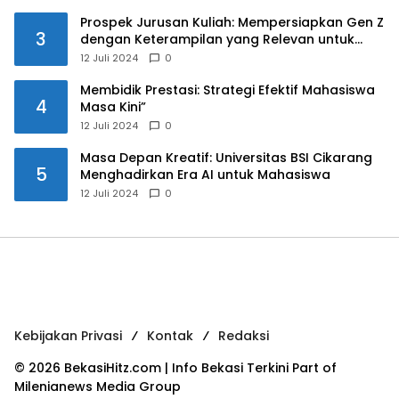
Prospek Jurusan Kuliah: Mempersiapkan Gen Z
3
dengan Keterampilan yang Relevan untuk
Masa Depan
12 Juli 2024
0
Membidik Prestasi: Strategi Efektif Mahasiswa
4
Masa Kini”
12 Juli 2024
0
Masa Depan Kreatif: Universitas BSI Cikarang
5
Menghadirkan Era AI untuk Mahasiswa
12 Juli 2024
0
Kebijakan Privasi
Kontak
Redaksi
© 2026 BekasiHitz.com | Info Bekasi Terkini Part of
Milenianews Media Group