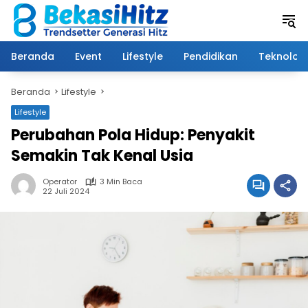
Langsung
ke
konten
Beranda
Event
Lifestyle
Pendidikan
Teknologi
Beranda
Lifestyle
Lifestyle
Perubahan Pola Hidup: Penyakit
Semakin Tak Kenal Usia
Operator
3 Min Baca
22 Juli 2024