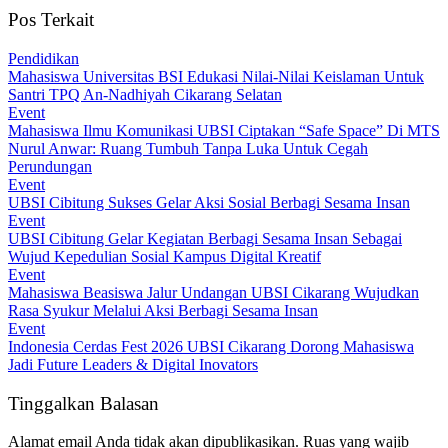
Pos Terkait
Pendidikan
Mahasiswa Universitas BSI Edukasi Nilai-Nilai Keislaman Untuk
Santri TPQ An-Nadhiyah Cikarang Selatan
Event
Mahasiswa Ilmu Komunikasi UBSI Ciptakan “Safe Space” Di MTS
Nurul Anwar: Ruang Tumbuh Tanpa Luka Untuk Cegah
Perundungan
Event
UBSI Cibitung Sukses Gelar Aksi Sosial Berbagi Sesama Insan
Event
UBSI Cibitung Gelar Kegiatan Berbagi Sesama Insan Sebagai
Wujud Kepedulian Sosial Kampus Digital Kreatif
Event
Mahasiswa Beasiswa Jalur Undangan UBSI Cikarang Wujudkan
Rasa Syukur Melalui Aksi Berbagi Sesama Insan
Event
Indonesia Cerdas Fest 2026 UBSI Cikarang Dorong Mahasiswa
Jadi Future Leaders & Digital Inovators
Tinggalkan Balasan
Alamat email Anda tidak akan dipublikasikan.
Ruas yang wajib