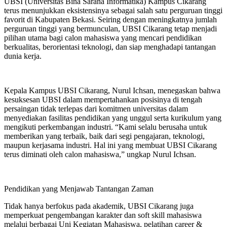
UBSI (Universitas Bina Sarana Informatika) Kampus Cikarang
terus menunjukkan eksistensinya sebagai salah satu perguruan tinggi
favorit di Kabupaten Bekasi. Seiring dengan meningkatnya jumlah
perguruan tinggi yang bermunculan, UBSI Cikarang tetap menjadi
pilihan utama bagi calon mahasiswa yang mencari pendidikan
berkualitas, berorientasi teknologi, dan siap menghadapi tantangan
dunia kerja.
Kepala Kampus UBSI Cikarang, Nurul Ichsan, menegaskan bahwa
kesuksesan UBSI dalam mempertahankan posisinya di tengah
persaingan tidak terlepas dari komitmen universitas dalam
menyediakan fasilitas pendidikan yang unggul serta kurikulum yang
mengikuti perkembangan industri. “Kami selalu berusaha untuk
memberikan yang terbaik, baik dari segi pengajaran, teknologi,
maupun kerjasama industri. Hal ini yang membuat UBSI Cikarang
terus diminati oleh calon mahasiswa,” ungkap Nurul Ichsan.
Pendidikan yang Menjawab Tantangan Zaman
Tidak hanya berfokus pada akademik, UBSI Cikarang juga
memperkuat pengembangan karakter dan soft skill mahasiswa
melalui berbagai Uni Kegiatan Mahasiswa, pelatihan career &