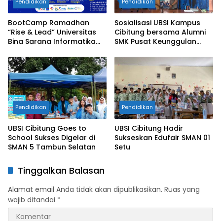
Pendidikan
Pendidikan
BootCamp Ramadhan
Sosialisasi UBSI Kampus
“Rise & Lead” Universitas
Cibitung bersama Alumni
Bina Sarana Informatika
SMK Pusat Keunggulan
Kampus Cikarang
Tridaya Bekasi
Pendidikan
Pendidikan
UBSI Cibitung Goes to
UBSI Cibitung Hadir
School Sukses Digelar di
Sukseskan Edufair SMAN 01
SMAN 5 Tambun Selatan
Setu
Tinggalkan Balasan
Alamat email Anda tidak akan dipublikasikan.
Ruas yang
wajib ditandai
*