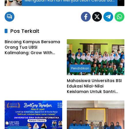
Aman
Pos Terkait
Bincang Kampus Bersama
Orang Tua UBSI
Kalimalang: Grow With
Vision, Langkah Awal
Menuju Masa Depan
Pendidikan
Gemilang
Mahasiswa Universitas BSI
Edukasi Nilai-Nilai
Keislaman Untuk Santri
TPQ An-Nadhiyah Cikarang
Selatan