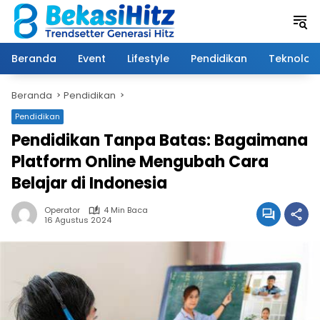
Langsung
ke
konten
Beranda
Event
Lifestyle
Pendidikan
Teknologi
Beranda
Pendidikan
Pendidikan
Pendidikan Tanpa Batas: Bagaimana
Platform Online Mengubah Cara
Belajar di Indonesia
Operator
4 Min Baca
16 Agustus 2024