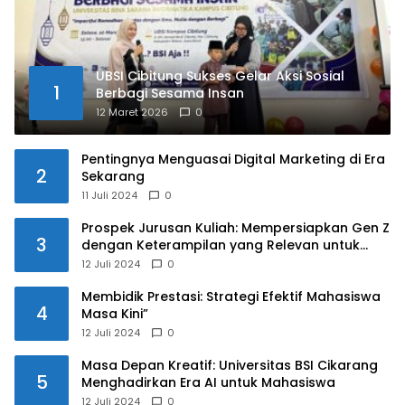
UBSI Cibitung Sukses Gelar Aksi Sosial
1
Berbagi Sesama Insan
12 Maret 2026
0
Pentingnya Menguasai Digital Marketing di Era
2
Sekarang
11 Juli 2024
0
Prospek Jurusan Kuliah: Mempersiapkan Gen Z
3
dengan Keterampilan yang Relevan untuk
Masa Depan
12 Juli 2024
0
Membidik Prestasi: Strategi Efektif Mahasiswa
4
Masa Kini”
12 Juli 2024
0
Masa Depan Kreatif: Universitas BSI Cikarang
5
Menghadirkan Era AI untuk Mahasiswa
12 Juli 2024
0