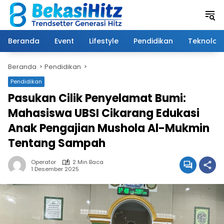
Langsung
ke
konten
Beranda
Event
Lifestyle
Pendidikan
Teknologi
Beranda
Pendidikan
Pendidikan
Pasukan Cilik Penyelamat Bumi:
Mahasiswa UBSI Cikarang Edukasi
Anak Pengajian Mushola Al-Mukmin
Tentang Sampah
Operator
2 Min Baca
1 Desember 2025