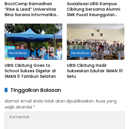
BootCamp Ramadhan
Sosialisasi UBSI Kampus
“Rise & Lead” Universitas
Cibitung bersama Alumni
Bina Sarana Informatika
SMK Pusat Keunggulan
Kampus Cikarang
Tridaya Bekasi
Pendidikan
Pendidikan
UBSI Cibitung Goes to
UBSI Cibitung Hadir
School Sukses Digelar di
Sukseskan Edufair SMAN 01
SMAN 5 Tambun Selatan
Setu
Tinggalkan Balasan
Alamat email Anda tidak akan dipublikasikan.
Ruas yang
wajib ditandai
*