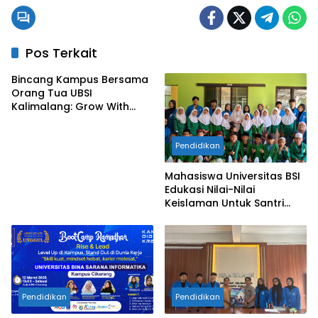
Pos Terkait
Bincang Kampus Bersama
Orang Tua UBSI
Kalimalang: Grow With
Vision, Langkah Awal
Menuju Masa Depan
Pendidikan
Gemilang
Mahasiswa Universitas BSI
Edukasi Nilai-Nilai
Keislaman Untuk Santri
TPQ An-Nadhiyah Cikarang
Selatan
Pendidikan
Pendidikan