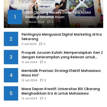
UBSI Cibitung Sukses Gelar Aksi Sosial
1
Berbagi Sesama Insan
12 Maret 2026
0
Pentingnya Menguasai Digital Marketing di Era
2
Sekarang
11 Juli 2024
0
Prospek Jurusan Kuliah: Mempersiapkan Gen Z
3
dengan Keterampilan yang Relevan untuk
Masa Depan
12 Juli 2024
0
Membidik Prestasi: Strategi Efektif Mahasiswa
4
Masa Kini”
12 Juli 2024
0
Masa Depan Kreatif: Universitas BSI Cikarang
5
Menghadirkan Era AI untuk Mahasiswa
12 Juli 2024
0