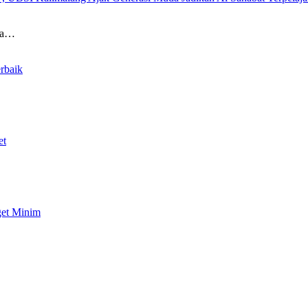
ina…
rbaik
et
get Minim