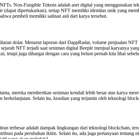
 NFTs. Non-Fungible Tokens adalah aset digital yang menggunakan tek
ble (dapat dipertukarkan), setiap NFT memiliki identitas unik yang me
hwa pembeli memiliki salinan asli dari karya tersebut.
aran dolar. Menurut laporan dari DappRadar, volume penjualan NFT me
ejarah NFT terjadi saat seniman digital Beeple menjual karyanya yang
kui, tetapi juga dihargai dengan cara yang belum pernah kita lihat sebe
rtama, mereka memberikan seniman kendali lebih besar atas karya me
n berkelanjutan. Selain itu, keaslian yang terjamin oleh teknologi blo
tiran terbesar adalah dampak lingkungan dari teknologi blockchain, te
busi pada perubahan iklim. Selain itu, ada juga pertanyaan tentang nil
atif yang akan meledak?