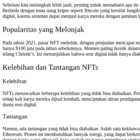
Sebelum kita melangkah lebih jauh, penting untuk memahami apa itu
Berbeda dengan mata uang kripto seperti Bitcoin yang bersifat fungi
digital, karena seniman dapat menjual karya mereka dengan jaminan ba
Popularitas yang Melonjak
Pada tahun 2021, pasar NFT meledak, dengan penjualan mencapai mili
hanya $100 juta pada tahun sebelumnya. Momen paling ikonik dalam s
lelang Christie’s. Ini menunjukkan bahwa seni digital tidak hanya dia
Kelebihan dan Tantangan NFTs
Kelebihan
NFTs menawarkan beberapa kelebihan yang tidak bisa diabaikan. Pe
setiap kali karya mereka dijual kembali, menciptakan aliran pendapata
dunia seni digital.
Tantangan
Namun, ada tantangan yang tidak bisa diabaikan. Salah satu kekhawa
Ethereum. Proses ini membutuhkan banyak energi, yang dapat berkontri
dengan harga yang dibayar? Atau apakah ini hanya gelembung spekul