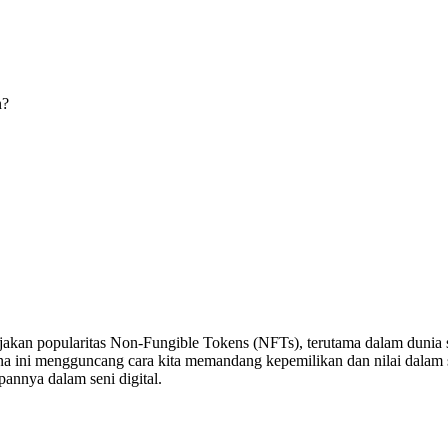
n?
jakan popularitas Non-Fungible Tokens (NFTs), terutama dalam dunia sen
a ini mengguncang cara kita memandang kepemilikan dan nilai dalam s
pannya dalam seni digital.