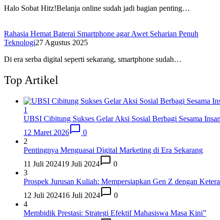
Halo Sobat Hitz!Belanja online sudah jadi bagian penting…
Rahasia Hemat Baterai Smartphone agar Awet Seharian Penuh
Teknologi
27 Agustus 2025
Di era serba digital seperti sekarang, smartphone sudah…
Top Artikel
1
UBSI Cibitung Sukses Gelar Aksi Sosial Berbagi Sesama Insa
12 Maret 2026
0
2
Pentingnya Menguasai Digital Marketing di Era Sekarang
11 Juli 2024
19 Juli 2024
0
3
Prospek Jurusan Kuliah: Mempersiapkan Gen Z dengan Keter
12 Juli 2024
16 Juli 2024
0
4
Membidik Prestasi: Strategi Efektif Mahasiswa Masa Kini”