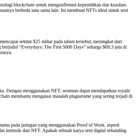
nologi blockchain untuk mengonfirmasi kepemilikan dan keaslian.
mbuatnya berbeda satu sama lain. Ini membuat NFTs ideal untuk seni
ncapai sekitar $25 miliar pada tahun tersebut, meningkat dari
 berjudul “Everydays: The First 5000 Days” seharga $69,3 juta di
lumnya.
reka. Dengan menggunakan NFT, seniman dapat mendapatkan royalti
ckchain membantu mengatasi masalah plagiarisme yang sering terjadi di
rutama pada jaringan yang menggunakan Proof of Work, seperti
ai intrinsik dari NFT. Apakah sebuah karya seni digital sebanding