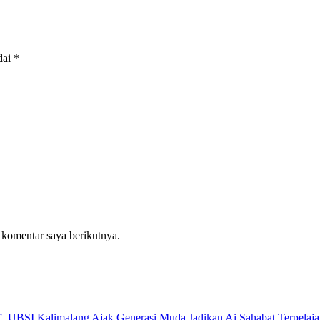
dai
*
 komentar saya berikutnya.
 UBSI Kalimalang Ajak Generasi Muda Jadikan Ai Sahabat Terpelaja