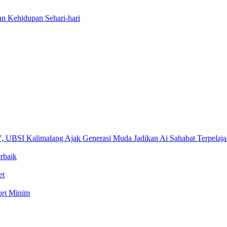
n Kehidupan Sehari-hari
 UBSI Kalimalang Ajak Generasi Muda Jadikan Ai Sahabat Terpelaja
rbaik
et
get Minim