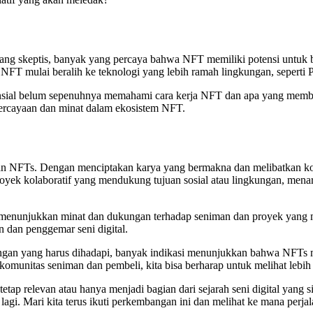
rang skeptis, banyak yang percaya bahwa NFT memiliki potensi untuk 
NFT mulai beralih ke teknologi yang lebih ramah lingkungan, seperti 
otensial belum sepenuhnya memahami cara kerja NFT dan apa yang mem
ercayaan dan minat dalam ekosistem NFT.
an NFTs. Dengan menciptakan karya yang bermakna dan melibatkan k
oyek kolaboratif yang mendukung tujuan sosial atau lingkungan, menari
 menunjukkan minat dan dukungan terhadap seniman dan proyek yang me
 dan penggemar seni digital.
gan yang harus dihadapi, banyak indikasi menunjukkan bahwa NFTs memil
omunitas seniman dan pembeli, kita bisa berharap untuk melihat lebih
ap relevan atau hanya menjadi bagian dari sejarah seni digital yang si
a lagi. Mari kita terus ikuti perkembangan ini dan melihat ke mana perj