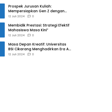
Prospek Jurusan Kuliah:
Mempersiapkan Gen Z dengan
Keterampilan yang Relevan untuk
12 Juli 2024
0
Masa Depan
Membidik Prestasi: Strategi Efektif
Mahasiswa Masa Kini”
12 Juli 2024
0
Masa Depan Kreatif: Universitas
BSI Cikarang Menghadirkan Era AI
untuk Mahasiswa
12 Juli 2024
0