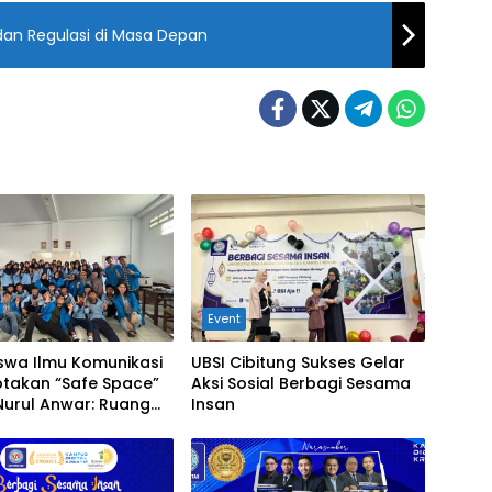
an Regulasi di Masa Depan
Event
swa Ilmu Komunikasi
UBSI Cibitung Sukses Gelar
ptakan “Safe Space”
Aksi Sosial Berbagi Sesama
Nurul Anwar: Ruang
Insan
 Tanpa Luka Untuk
Perundungan