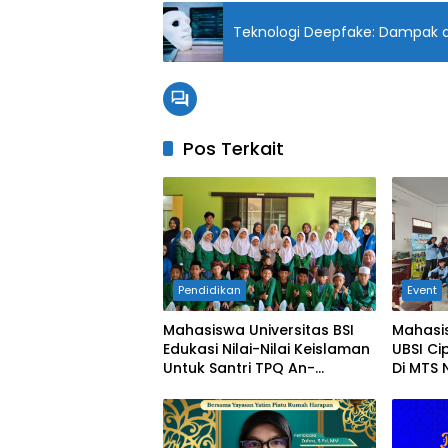
Teknologi Deepfake: Dampak d
Pos Terkait
Pendidikan
Event
Mahasiswa Universitas BSI
Mahasi
Edukasi Nilai-Nilai Keislaman
UBSI Ci
Untuk Santri TPQ An-
Di MTS 
Nadhiyah Cikarang Selatan
Tumbuh
Cegah 