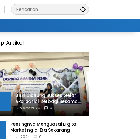
p Artikel
UBSI Cibitung Sukses Gelar
1
Aksi Sosial Berbagi Sesama
Insan
12 Maret 2026
0
Pentingnya Menguasai Digital
Marketing di Era Sekarang
11 Juli 2024
0