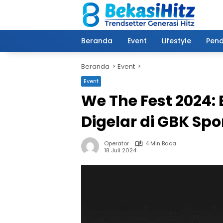
Langsung
ke
konten
Beranda
Event
Lifestyle
Pend
Beranda
Event
Event
We The Fest 2024: 
Digelar di GBK Sp
Operator
4 Min Baca
18 Juli 2024