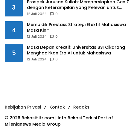
Prospek Jurusan Kuliah: Mempersiapkan Gen Z
3
dengan Keterampilan yang Relevan untuk
Masa Depan
12 Juli 2024
0
Membidik Prestasi: Strategi Efektif Mahasiswa
4
Masa Kini”
12 Juli 2024
0
Masa Depan Kreatif: Universitas BSI Cikarang
5
Menghadirkan Era AI untuk Mahasiswa
12 Juli 2024
0
Kebijakan Privasi
Kontak
Redaksi
© 2026 BekasiHitz.com | Info Bekasi Terkini Part of
Milenianews Media Group