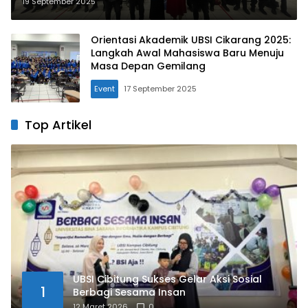
Akademik Mahasiswa Baru
19 September 2025
Orientasi Akademik UBSI Cikarang 2025:
Langkah Awal Mahasiswa Baru Menuju
Masa Depan Gemilang
Event
17 September 2025
Top Artikel
UBSI Cibitung Sukses Gelar Aksi Sosial
1
Berbagi Sesama Insan
12 Maret 2026
0