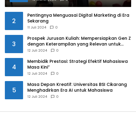
Pentingnya Menguasai Digital Marketing di Era
2
Sekarang
11 Juli 2024
0
Prospek Jurusan Kuliah: Mempersiapkan Gen Z
3
dengan Keterampilan yang Relevan untuk
Masa Depan
12 Juli 2024
0
Membidik Prestasi: Strategi Efektif Mahasiswa
4
Masa Kini”
12 Juli 2024
0
Masa Depan Kreatif: Universitas BSI Cikarang
5
Menghadirkan Era AI untuk Mahasiswa
12 Juli 2024
0