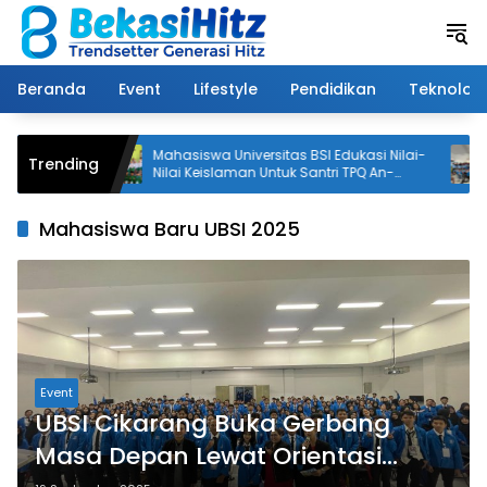
Langsung
ke
konten
Beranda
Event
Lifestyle
Pendidikan
Teknologi
g Tua
Mahasiswa Universitas BSI Edukasi Nilai-
Ma
Trending
,
Nilai Keislaman Untuk Santri TPQ An-
Cip
an
Nadhiyah Cikarang Selatan
An
C
Mahasiswa Baru UBSI 2025
Event
UBSI Cikarang Buka Gerbang
Masa Depan Lewat Orientasi