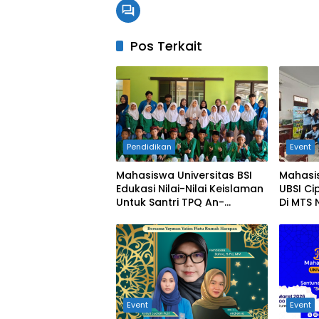
Pos Terkait
Pendidikan
Event
Mahasiswa Universitas BSI
Mahasi
Edukasi Nilai-Nilai Keislaman
UBSI Ci
Untuk Santri TPQ An-
Di MTS 
Nadhiyah Cikarang Selatan
Tumbuh
Cegah 
Event
Event