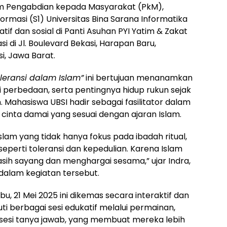
m Pengabdian kepada Masyarakat (PkM),
rmasi (S1) Universitas Bina Sarana Informatika
if dan sosial di Panti Asuhan PYI Yatim & Zakat
 di Jl. Boulevard Bekasi, Harapan Baru,
i, Jawa Barat.
leransi dalam Islam”
ini bertujuan menanamkan
i perbedaan, serta pentingnya hidup rukun sejak
 Mahasiswa UBSI hadir sebagai fasilitator dalam
inta damai yang sesuai dengan ajaran Islam.
slam yang tidak hanya fokus pada ibadah ritual,
seperti toleransi dan kepedulian. Karena Islam
ih sayang dan menghargai sesama,” ujar Indra,
 dalam kegiatan tersebut.
, 21 Mei 2025 ini dikemas secara interaktif dan
 berbagai sesi edukatif melalui permainan,
erta sesi tanya jawab, yang membuat mereka lebih