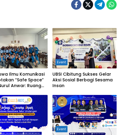
Event
swa Ilmu Komunikasi
UBSI Cibitung Sukses Gelar
ptakan “Safe Space”
Aksi Sosial Berbagi Sesama
Nurul Anwar: Ruang
Insan
 Tanpa Luka Untuk
Perundungan
Event