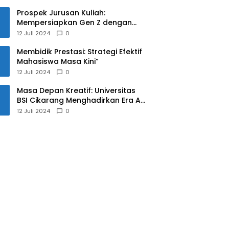
Prospek Jurusan Kuliah:
Mempersiapkan Gen Z dengan
Keterampilan yang Relevan untuk
12 Juli 2024
0
Masa Depan
Membidik Prestasi: Strategi Efektif
Mahasiswa Masa Kini”
12 Juli 2024
0
Masa Depan Kreatif: Universitas
BSI Cikarang Menghadirkan Era AI
untuk Mahasiswa
12 Juli 2024
0