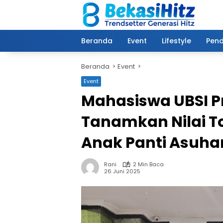
Langsung
ke
konten
Beranda
Event
Lifestyle
Pend
Beranda
Event
Event
Mahasiswa UBSI Pr
Tanamkan Nilai T
Anak Panti Asuhan
Rani
2 Min Baca
26 Juni 2025