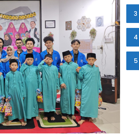
3
4
5