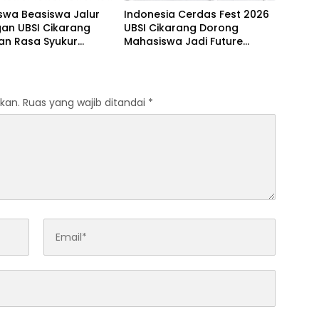
swa Beasiswa Jalur
Indonesia Cerdas Fest 2026
an UBSI Cikarang
UBSI Cikarang Dorong
an Rasa Syukur
Mahasiswa Jadi Future
 Aksi Berbagi Sesama
Leaders & Digital Inovators
kan.
Ruas yang wajib ditandai
*