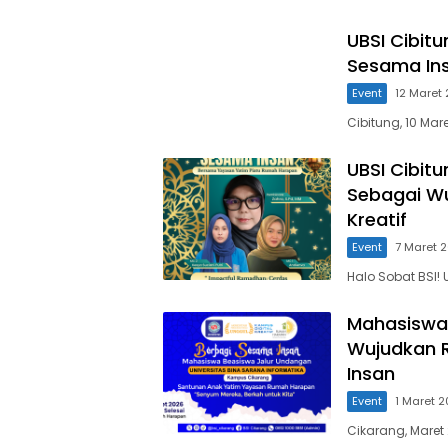
UBSI Cibitu
Sesama In
Event
12 Maret
Cibitung, 10 Mar
UBSI Cibit
Sebagai Wu
Kreatif
Event
7 Maret 
Halo Sobat BSI! 
Mahasiswa 
Wujudkan R
Insan
Event
1 Maret 
Cikarang, Maret