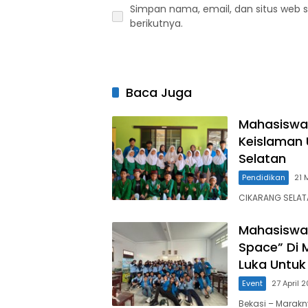
Simpan nama, email, dan situs web 
berikutnya.
Baca Juga
Mahasiswa U
Keislaman 
Selatan
Pendidikan
21 
CIKARANG SELAT
Mahasiswa 
Space” Di 
Luka Untu
Event
27 April 
Bekasi – Marakn