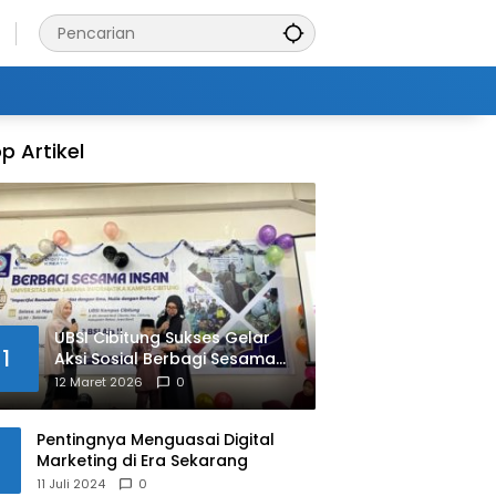
p Artikel
UBSI Cibitung Sukses Gelar
1
Aksi Sosial Berbagi Sesama
Insan
12 Maret 2026
0
Pentingnya Menguasai Digital
Marketing di Era Sekarang
11 Juli 2024
0