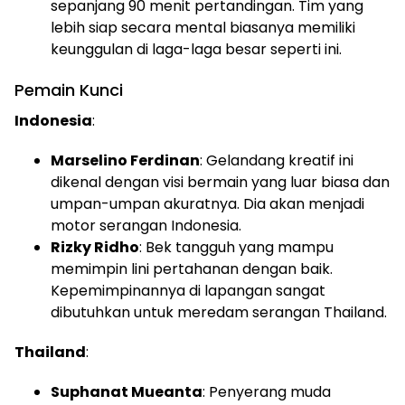
sepanjang 90 menit pertandingan. Tim yang
lebih siap secara mental biasanya memiliki
keunggulan di laga-laga besar seperti ini.
Pemain Kunci
Indonesia
:
Marselino Ferdinan
: Gelandang kreatif ini
dikenal dengan visi bermain yang luar biasa dan
umpan-umpan akuratnya. Dia akan menjadi
motor serangan Indonesia.
Rizky Ridho
: Bek tangguh yang mampu
memimpin lini pertahanan dengan baik.
Kepemimpinannya di lapangan sangat
dibutuhkan untuk meredam serangan Thailand.
Thailand
:
Suphanat Mueanta
: Penyerang muda