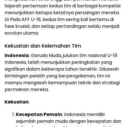
Sejarah pertemuan kedua tim di berbagai kompetisi
menunjukkan betapa ketatnya persaingan mereka.
Di Piala AFF U-19, kedua tim sering kali bertemu di
fase krusial, dan setiap pertandingan selalu menjadi
sorotan utama.
Kekuatan dan Kelemahan Tim
Indonesia
: Garuda Muda, julukan tim nasional U-19
Indonesia, telah menunjukkan peningkatan yang
signifikan dalam beberapa tahun terakhir. Dibawah
bimbingan pelatih yang berpengalaman, tim ini
mampu mengasah kemampuan teknis dan strategi
permainan mereka.
Kekuatan
:
Kecepatan Pemain
: Indonesia memiliki
sejumlah pemain muda dengan kecepatan dan