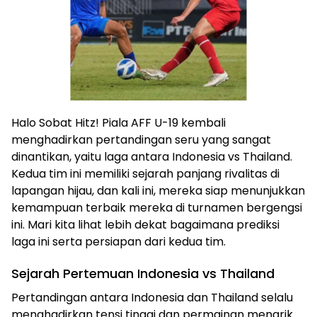
Halo Sobat Hitz! Piala AFF U-19 kembali
menghadirkan pertandingan seru yang sangat
dinantikan, yaitu laga antara Indonesia vs Thailand.
Kedua tim ini memiliki sejarah panjang rivalitas di
lapangan hijau, dan kali ini, mereka siap menunjukkan
kemampuan terbaik mereka di turnamen bergengsi
ini. Mari kita lihat lebih dekat bagaimana prediksi
laga ini serta persiapan dari kedua tim.
Sejarah Pertemuan Indonesia vs Thailand
Pertandingan antara Indonesia dan Thailand selalu
menghadirkan tensi tinggi dan permainan menarik.