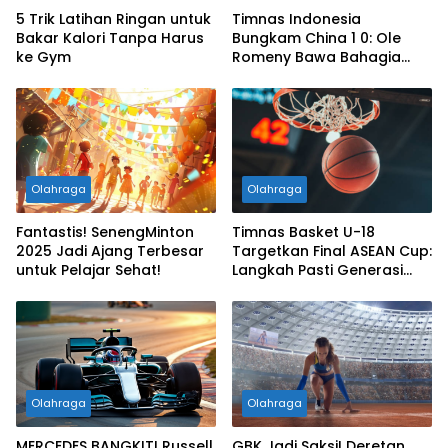
5 Trik Latihan Ringan untuk
Timnas Indonesia
Bakar Kalori Tanpa Harus
Bungkam China 1 0: Ole
ke Gym
Romeny Bawa Bahagia
#TimnasDay!
Olahraga
Olahraga
Fantastis! SenengMinton
Timnas Basket U-18
2025 Jadi Ajang Terbesar
Targetkan Final ASEAN Cup:
untuk Pelajar Sehat!
Langkah Pasti Generasi
Muda di Kancah Regional
Olahraga
Olahraga
MERCEDES BANGKIT! Russell
GBK Jadi Saksi! Deretan