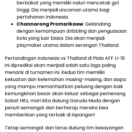
berbakat yang memiliki naluri mencetak gol
tinggi. Dia menjadi ancaman utama bagi
pertahanan Indonesia.
Channarong Promsrikaew
: Gelandang
dengan kemampuan dribbling dan penguasaan
bola yang luar biasa. Dia akan menjadi
playmaker utama dalam serangan Thailand.
Pertandingan Indonesia vs Thailand di Piala AFF U-19
ini diprediksi akan menjadi salah satu laga paling
menarik di turnamen ini. Kedua tim memiliki
kekuatan dan kelemahan masing-masing, dan siapa
yang mampu memanfaatkan peluang dengan baik
kemungkinan besar akan keluar sebagai pemenang.
Sobat Hitz, mari kita dukung Garuda Muda dengan
penuh semangat dan berharap mereka bisa
memberikan yang terbaik di lapangan!
Tetap semangat dan terus dukung tim kesayangan