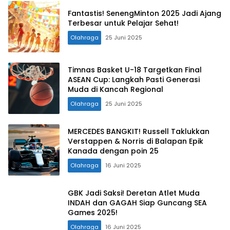
Fantastis! SenengMinton 2025 Jadi Ajang
Terbesar untuk Pelajar Sehat!
Olahraga
25 Juni 2025
Timnas Basket U-18 Targetkan Final
ASEAN Cup: Langkah Pasti Generasi
Muda di Kancah Regional
Olahraga
25 Juni 2025
MERCEDES BANGKIT! Russell Taklukkan
Verstappen & Norris di Balapan Epik
Kanada dengan poin 25
Olahraga
16 Juni 2025
GBK Jadi Saksi! Deretan Atlet Muda
INDAH dan GAGAH Siap Guncang SEA
Games 2025!
Olahraga
16 Juni 2025