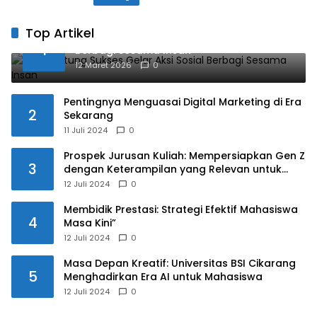
Top Artikel
UBSI Cibitung Sukses Gelar Aksi Sosial
1
Berbagi Sesama Insan
12 Maret 2026
0
Pentingnya Menguasai Digital Marketing di Era
2
Sekarang
11 Juli 2024
0
Prospek Jurusan Kuliah: Mempersiapkan Gen Z
3
dengan Keterampilan yang Relevan untuk
Masa Depan
12 Juli 2024
0
Membidik Prestasi: Strategi Efektif Mahasiswa
4
Masa Kini”
12 Juli 2024
0
Masa Depan Kreatif: Universitas BSI Cikarang
5
Menghadirkan Era AI untuk Mahasiswa
12 Juli 2024
0